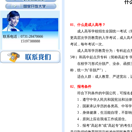
什
01、什么是成人高考？
成人高等学校招生全国统一考试（简
联系电话：0731-28470666
更高层次学历教育的入学考试，成人高
15197388888
考试，每年考试一次。
成人高等学历教育分为：专科起点升本
5年）和高中起点升专科（简称高起专 学制
在校学习形式分脱产、业余、函授三种（
称，统一为"非脱产"）。
适合人群：成人教育、严进宽出，适
02、报考条件
符合下列条件的中国公民，可报名参
1．遵守中华人民共和国宪法和法律
2．国家承认学历的各类高、中等学
3．身体健康，生活能自理，不影响
4．原则上应在我省工作或居住。
5．报考"高起本"或"高起专"的考生