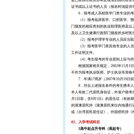
是已取得经教育部审定核准的国民教育
证书或以上证书的人员（报名时须提供
6．报考成人高校医学门类专业的考
（1）报考临床医学、口腔医学、预
门颁发的相应类别的执业助理医师及以
及以上卫生健康行政部门颁发的乡村医
（2）报考护理学专业的人员应当取
（3）报考医学门类其他专业的人员
工作证明文件。
（4）考生报考的专业原则上应与所
根据国家相关规定，2002年11月1
不作为报考执业医师、护士执业等资格
7．年满17周岁（2007年10月19日
8．符合上述报名条件的考生携本人
本人有效二代居民身份证，外省户籍考生
月1日前，含9月1日）的居住证（有效
的港澳居民持《港澳居民来往内地通行
或《台湾居民居住证》、外国侨民持《
03、入学考试科目
1高中起点升专科（高起专）